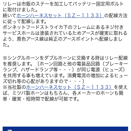
リレーは市販のステーを加工してバッテリー固定用ボルト
に取付けました。
続いて
ホーンハーネスセット（ＳＺ－１１３３）
の配線方法
に従って配線します。
ボンネットフードストライカ下のフレームにあるネジ付き
サービスホールは塗装されているためアースが確実に取れる
よう、黒色アース線は純正のアースポイントへ配線しまし
た。
※シングルホーンをダブルホーンに交換する時はリレー配線
を推奨します。〔ホーン回路と他の電装品回路（ブレーキー
ランプ、ハザードランプ等・・・）が同じ電源（ヒューズ）
を共用する車も増えています。消費電流の増加によるヒュー
ズ切れ等の心配がありますので・・・〕
※当社製の
ホーンハーネスセット（ＳＺ－１１３３）
を使え
ば、ミツバ製ホーンはもちろん、各メーカーのホーンも簡
単・確実・短時間で配線が可能です。